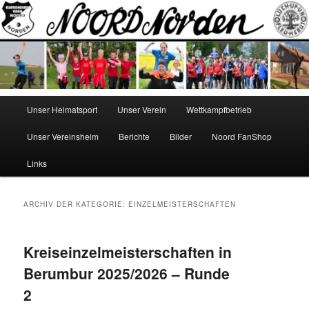
Zum
Zum
Norden
Inhalt
sekundären
wechseln
Inhalt
wechseln
NOORD
Hauptmenü
Unser Heimatsport
Unser Verein
Wettkampfbetrieb
Unser Vereinsheim
Berichte
Bilder
Noord FanShop
Links
ARCHIV DER KATEGORIE:
EINZELMEISTERSCHAFTEN
Kreiseinzelmeisterschaften in
Berumbur 2025/2026 – Runde
2