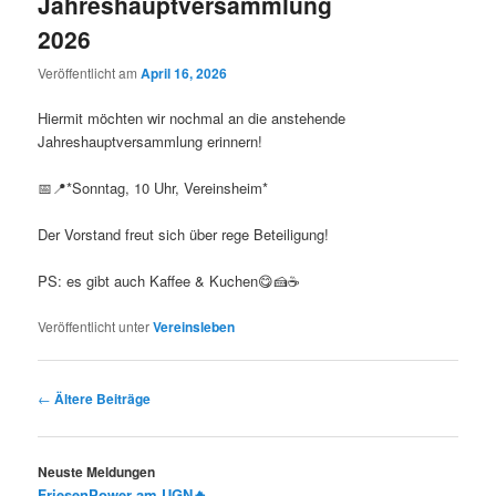
Jahreshauptversammlung
2026
Veröffentlicht am
April 16, 2026
Hiermit möchten wir nochmal an die anstehende
Jahreshauptversammlung erinnern!
📅📍*Sonntag, 10 Uhr, Vereinsheim*
Der Vorstand freut sich über rege Beteiligung!
PS: es gibt auch Kaffee & Kuchen😋🍰☕️
Veröffentlicht unter
Vereinsleben
Beitragsnavigation
←
Ältere Beiträge
Neuste Meldungen
FriesenPower am UGN🔥