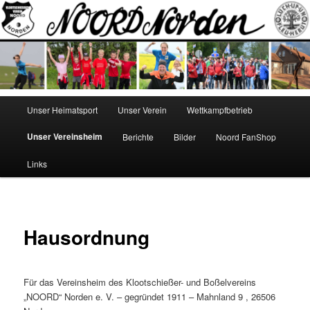
Zum
Norden
Inhalt
wechseln
NOORD
Hauptmenü
Unser Heimatsport
Unser Verein
Wettkampfbetrieb
Unser Vereinsheim
Berichte
Bilder
Noord FanShop
Links
Hausordnung
Für das Vereinsheim des Klootschießer- und Boßelvereins
„NOORD“ Norden e. V. – gegründet 1911 – Mahnland 9 , 26506