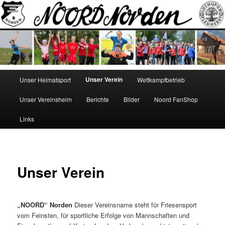
Zum
Norden
Inhalt
wechseln
NOORD
Hauptmenü
Unser Verein
Unser Heimatsport
Wettkampfbetrieb
Unser Vereinsheim
Berichte
Bilder
Noord FanShop
Links
Unser Verein
„NOORD“ Norden
Dieser Vereinsname steht für Friesensport
vom Feinsten, für sportliche Erfolge von Mannschaften und