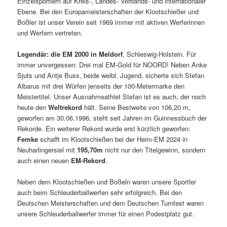
Einzelsportlern auf Kreis-, Landes- Verbands- und internationaler
Ebene. Bei den Europameisterschaften der Klootschießer und
Boßler ist unser Verein seit 1969 immer mit aktiven Werferinnen
und Werfern vertreten.
Legendär: die EM 2000 in Meldorf
, Schleswig-Holstein. Für
immer unvergessen: Drei mal EM-Gold für NOORD! Neben Anke
Sjuts und Antje Buss, beide weibl. Jugend, sicherte sich Stefan
Albarus mit drei Würfen jenseits der 100-Metermarke den
Meistertitel. Unser Ausnahmeathlet Stefan ist es auch, der noch
heute den
Weltrekord
hält. Seine Bestweite von 106,20 m,
geworfen am 30.06.1996, steht seit Jahren im Guinnessbuch der
Rekorde. Ein weiterer Rekord wurde erst kürzlich geworfen:
Femke
schafft im Klootschießen bei der Heim-EM 2024 in
Neuharlingersiel mit
195,70m
nicht nur den Titelgewinn, sondern
auch einen neuen
EM-Rekord
.
Neben dem Klootschießen und Boßeln waren unsere Sportler
auch beim Schleuderballwerfen sehr erfolgreich. Bei den
Deutschen Meisterschaften und dem Deutschen Turnfest waren
unsere Schleuderballwerfer immer für einen Podestplatz gut.