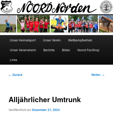
Zum
Norden
Inhalt
wechseln
NOORD
Hauptmenü
Unser Heimatsport
Unser Verein
Wettkampfbetrieb
Unser Vereinsheim
Berichte
Bilder
Noord FanShop
Links
Beitragsnavigation
←
Zurück
Weiter
→
Alljährlicher Umtrunk
Veröffentlicht am
Dezember 21, 2023