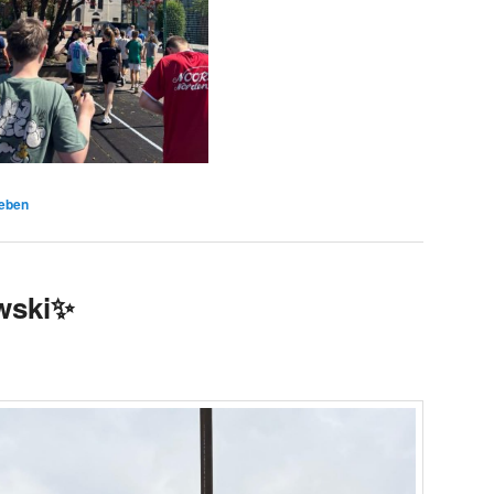
leben
wski✨