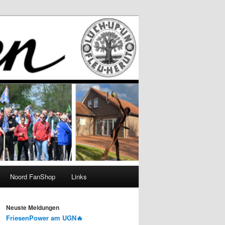
Noord FanShop
Links
Neuste Meldungen
FriesenPower am UGN🔥