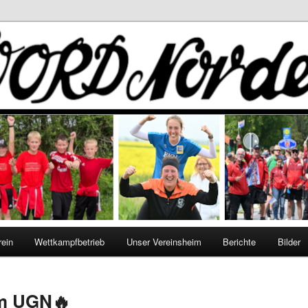
rein
Wettkampfbetrieb
Unser Vereinsheim
Berichte
Bilder
am UGN🔥