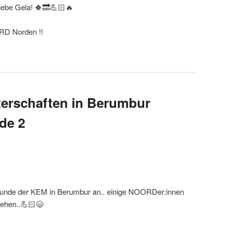
 liebe Gela! 🍀🔜💪🏻🔥
RD Norden !!
terschaften in Berumbur
de 2
unde der KEM in Berumbur an.. einige NOORDer:innen
gehen..💪🏻😄