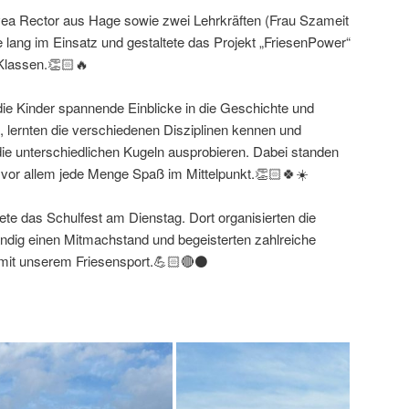
a Rector aus Hage sowie zwei Lehrkräften (Frau Szameit
lang im Einsatz und gestaltete das Projekt „FriesenPower“
. Klassen.👏🏻🔥
 die Kinder spannende Einblicke in die Geschichte und
, lernten die verschiedenen Disziplinen kennen und
die unterschiedlichen Kugeln ausprobieren. Dabei standen
or allem jede Menge Spaß im Mittelpunkt.👏🏻🍀☀️
te das Schulfest am Dienstag. Dort organisierten die
ndig einen Mitmachstand und begeisterten zahlreiche
it unserem Friesensport.💪🏻🔴⚫️