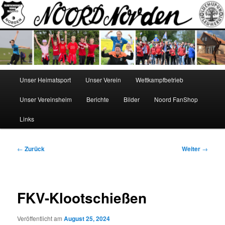
Zum
Norden
Inhalt
wechseln
NOORD
Hauptmenü
Unser Heimatsport
Unser Verein
Wettkampfbetrieb
Unser Vereinsheim
Berichte
Bilder
Noord FanShop
Links
Beitragsnavigation
←
Zurück
Weiter
→
FKV-Klootschießen
Veröffentlicht am
August 25, 2024