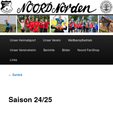
Zum
Norden
Inhalt
wechseln
NOORD
Hauptmenü
Unser Heimatsport
Unser Verein
Wettkampfbetrieb
Unser Vereinsheim
Berichte
Bilder
Noord FanShop
Links
Beitragsnavigation
←
Zurück
Saison 24/25