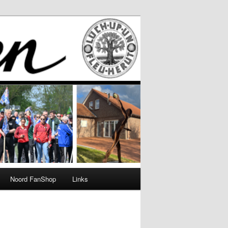
Noord FanShop
Links