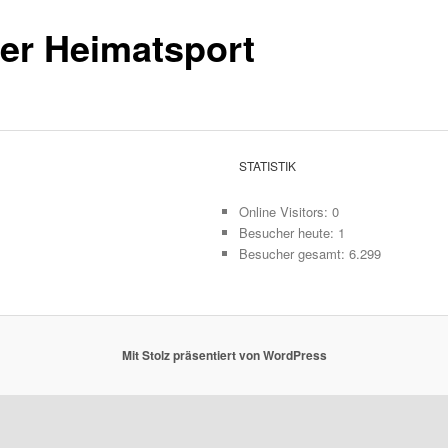
er Heimatsport
STATISTIK
Online Visitors:
0
Besucher heute:
1
Besucher gesamt:
6.299
Mit Stolz präsentiert von WordPress