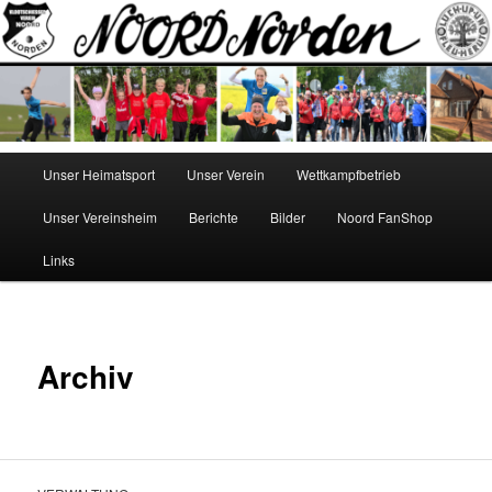
Zum
Norden
Inhalt
wechseln
NOORD
Hauptmenü
Unser Heimatsport
Unser Verein
Wettkampfbetrieb
Unser Vereinsheim
Berichte
Bilder
Noord FanShop
Links
Archiv