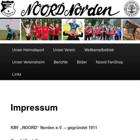
Zum
Norden
Inhalt
wechseln
NOORD
Hauptmenü
Unser Heimatsport
Unser Verein
Wettkampfbetrieb
Unser Vereinsheim
Berichte
Bilder
Noord FanShop
Links
Impressum
KBV „NOORD“ Norden e.V. – gegründet 1911